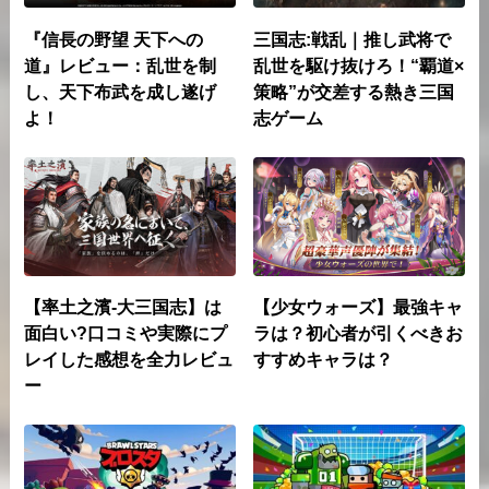
『信長の野望 天下への
三国志:戦乱｜推し武将で
道』レビュー：乱世を制
乱世を駆け抜けろ！“覇道×
し、天下布武を成し遂げ
策略”が交差する熱き三国
よ！
志ゲーム
【率土之濱-大三国志】は
【少女ウォーズ】最強キャ
面白い?口コミや実際にプ
ラは？初心者が引くべきお
レイした感想を全力レビュ
すすめキャラは？
ー