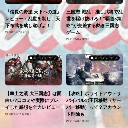
『信長の野望 天下への道』
三国志:戦乱｜推し武将で乱
レビュー：乱世を制し、天
世を駆け抜けろ！“覇道×策
下布武を成し遂げよ！
略”が交差する熱き三国志
ゲーム
2025年7月20日
2025年7月20日
ストラテジーゲーム
ストラテジーゲーム
【率土之濱-大三国志】は面
【攻略】ホワイトアウトサ
白い?口コミや実際にプレ
バイバルの王国移動（サー
イした感想を全力レビュー
バー移動）って？アカウン
ト削除も
2024年11月19日
2024年6月10日