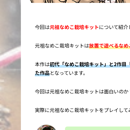
今回は
元祖なめこ栽培キット
について紹介
元祖なめこ栽培キットは
放置で遊べるなめ
本作は
初代「なめこ栽培キット」と2作目「な
た作品
となっています。
今回は元祖なめこ栽培キットは
面白い
のか
実際に元祖なめこ栽培キットをプレイして