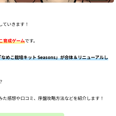
していきます！
こ育成ゲーム
です。
めこ栽培キット Seasons」が合体＆リニューアルし
？
みた
感想
や
口コミ、
序盤
攻略
方法などを紹介します！