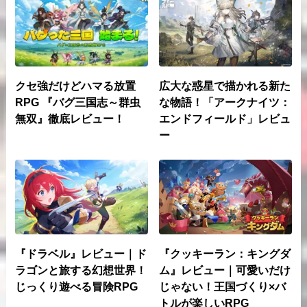
クセ強だけどハマる放置
広大な惑星で描かれる新た
RPG 『バグ三国志～群虫
な物語！「アークナイツ：
無双』徹底レビュー！
エンドフィールド」レビュ
ー
『ドラベル』レビュー｜ド
『クッキーラン：キングダ
ラゴンと旅する幻想世界！
ム』レビュー｜可愛いだけ
じっくり遊べる冒険RPG
じゃない！王国づくり×バ
トルが楽しいRPG