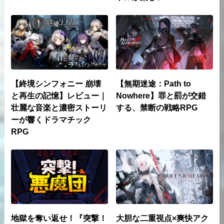
【終境シンフォニー 崩壊
【無期迷途：Path to
と再生の記憶】レビュー｜
Nowhere】罪と罰が交錯
壮麗な音楽と濃密ストーリ
する、禁断の戦略RPG
ーが響くドラマチック
RPG
地獄を奪い返せ！『突撃！
大胆な二重視点×爽快アク