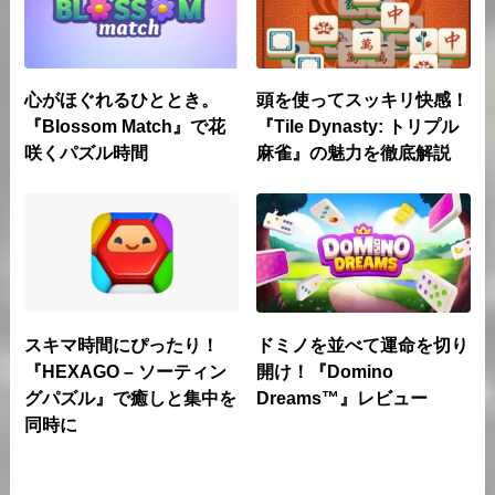
心がほぐれるひととき。
頭を使ってスッキリ快感！
『Blossom Match』で花
『Tile Dynasty: トリプル
咲くパズル時間
麻雀』の魅力を徹底解説
スキマ時間にぴったり！
ドミノを並べて運命を切り
『HEXAGO – ソーティン
開け！『Domino
グパズル』で癒しと集中を
Dreams™』レビュー
同時に