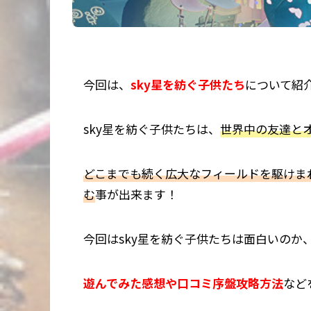
今回は、
sky星を紡ぐ子供たち
について紹
sky星を紡ぐ子供たちは、
世界中の友達と
どこまでも続く広大なフィールドを駆けま
む
事が出来ます！
今回はsky星を紡ぐ子供たちは
面白い
のか
遊んでみた感想や口コミ序盤攻略
方法
なと