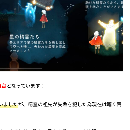
舞台
となっています！
いました
が、精霊の祖先が失敗を犯した為現在は暗く
荒