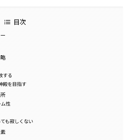
目次
ュー
攻略
放する
神殿を目指す
い所
ーム性
いても寂しくない
要素