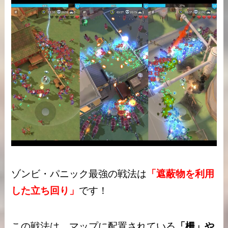
ゾンビ・パニック最強の戦法は
「遮蔽物を利用
した立ち回り」
です！
この戦法は、マップに配置されている
「柵」や