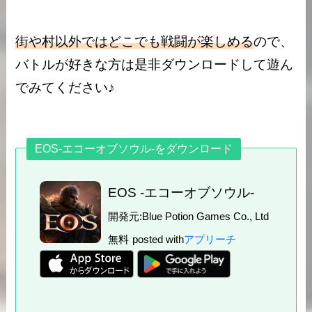
街や村以外ではどこでも戦闘が楽しめる
ので、
バトルが好きな方は是非ダウンロードして遊ん
でみてください♪
EOS-エコーオブソウル-をダウンロード
EOS -エコーオブソウル-
開発元:
Blue Potion Games Co., Ltd
無料
posted with
アプリーチ