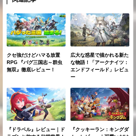
クセ強だけどハマる放置
広大な惑星で描かれる新た
RPG 『バグ三国志～群虫
な物語！「アークナイツ：
無双』徹底レビュー！
エンドフィールド」レビュ
ー
『ドラベル』レビュー｜ド
『クッキーラン：キングダ