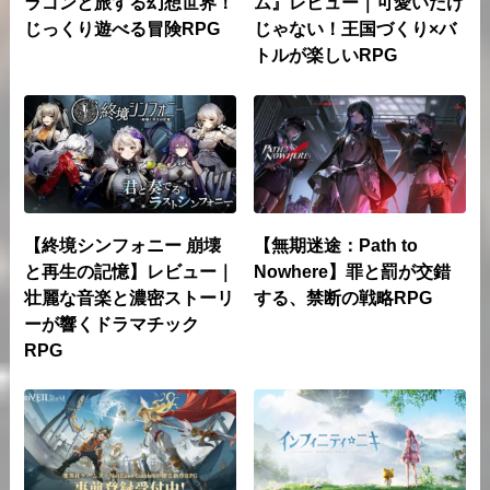
ラゴンと旅する幻想世界！
ム』レビュー｜可愛いだけ
じっくり遊べる冒険RPG
じゃない！王国づくり×バ
トルが楽しいRPG
【終境シンフォニー 崩壊
【無期迷途：Path to
と再生の記憶】レビュー｜
Nowhere】罪と罰が交錯
壮麗な音楽と濃密ストーリ
する、禁断の戦略RPG
ーが響くドラマチック
RPG