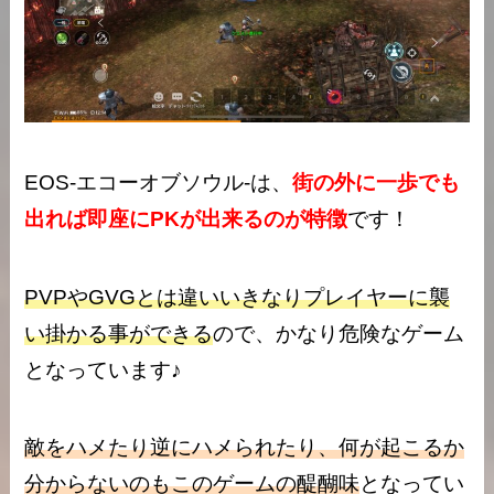
EOS-エコーオブソウル-は、
街の外に一歩でも
出れば即座にPKが出来るのが特徴
です！
PVPやGVGとは違いいきなりプレイヤーに襲
い掛かる事ができる
ので、かなり危険なゲーム
となっています♪
敵をハメたり逆にハメられたり、何が起こるか
分からないのもこのゲームの醍醐味
となってい