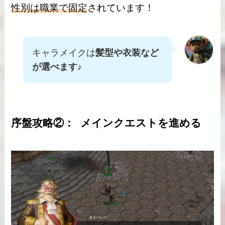
性別は職業で固定
されています！
キャラメイクは
髪型や衣装など
が選べます
♪
序盤攻略②： メインクエストを進める