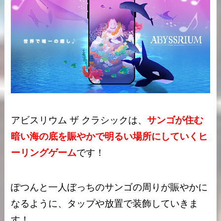
アビスリウム ザ クラシックは、
サンゴが住む
暗い海
の底を賑やかで明るい場所にしていくヒ
ーリングゲーム
です！
ぽつんと一人ぼっちのサンゴの周りが賑やかに
なるように、タップや放置で装飾していきま
す！