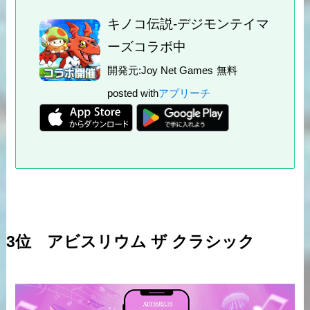
キノコ伝説-デジモンテイマ
ーズコラボ中
開発元:
Joy Net Games
無料
posted with
アプリーチ
3位 アビスリウム ザ クラシック